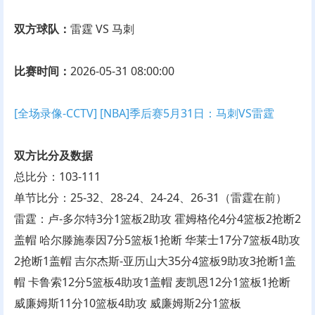
双方球队：
雷霆 VS 马刺
比赛时间：
2026-05-31 08:00:00
[全场录像-CCTV] [NBA]季后赛5月31日：马刺VS雷霆
双方比分及数据
总比分：103-111
单节比分：25-32、28-24、24-24、26-31（雷霆在前）
雷霆：卢-多尔特3分1篮板2助攻 霍姆格伦4分4篮板2抢断2
盖帽 哈尔滕施泰因7分5篮板1抢断 华莱士17分7篮板4助攻
2抢断1盖帽 吉尔杰斯-亚历山大35分4篮板9助攻3抢断1盖
帽 卡鲁索12分5篮板4助攻1盖帽 麦凯恩12分1篮板1抢断
威廉姆斯11分10篮板4助攻 威廉姆斯2分1篮板