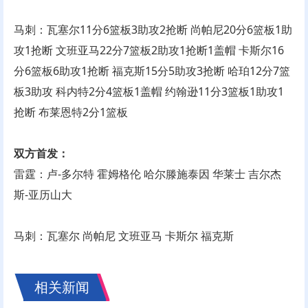
马刺：瓦塞尔11分6篮板3助攻2抢断 尚帕尼20分6篮板1助
攻1抢断 文班亚马22分7篮板2助攻1抢断1盖帽 卡斯尔16
分6篮板6助攻1抢断 福克斯15分5助攻3抢断 哈珀12分7篮
板3助攻 科内特2分4篮板1盖帽 约翰逊11分3篮板1助攻1
抢断 布莱恩特2分1篮板
双方首发：
雷霆：卢-多尔特 霍姆格伦 哈尔滕施泰因 华莱士 吉尔杰
斯-亚历山大
马刺：瓦塞尔 尚帕尼 文班亚马 卡斯尔 福克斯
相关新闻