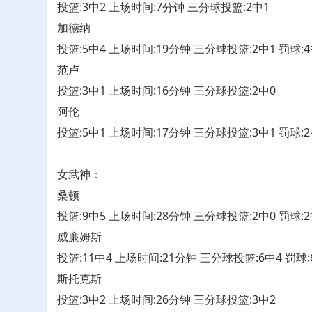
投篮:3中2 上场时间:7分钟 三分球投篮:2中1
加德纳
投篮:5中4 上场时间:19分钟 三分球投篮:2中1 罚球:4
范卢
投篮:3中1 上场时间:16分钟 三分球投篮:2中0
阿伦
投篮:5中1 上场时间:17分钟 三分球投篮:3中1 罚球:2
女武神：
桑顿
投篮:9中5 上场时间:28分钟 三分球投篮:2中0 罚球:2
威廉姆斯
投篮:11中4 上场时间:21分钟 三分球投篮:6中4 罚球:
斯托克斯
投篮:3中2 上场时间:26分钟 三分球投篮:3中2