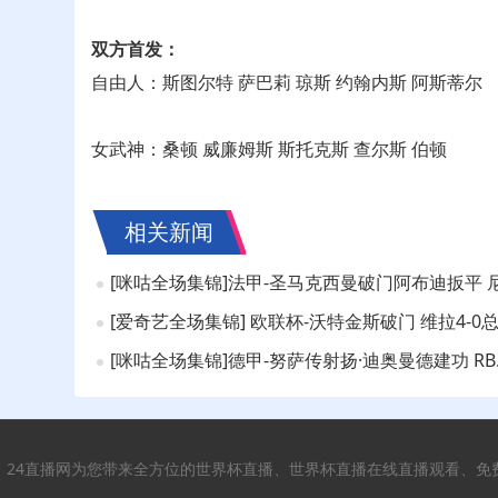
双方首发：
自由人：斯图尔特 萨巴莉 琼斯 约翰内斯 阿斯蒂尔
女武神：桑顿 威廉姆斯 斯托克斯 查尔斯 伯顿
相关新闻
[咪咕全场
24直播网为您带来全方位的世界杯直播、世界杯直播在线直播观看、