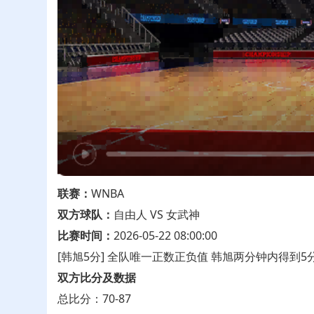
联赛：
WNBA
双方球队：
自由人 VS 女武神
比赛时间：
2026-05-22 08:00:00
[韩旭5分] 全队唯一正数正负值 韩旭两分钟内得到5
双方比分及数据
总比分：70-87