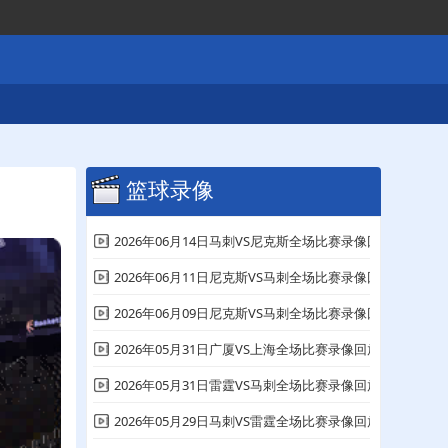
篮球录像
2026年06月14日马刺VS尼克斯全场比赛录像回放
2026年06月11日尼克斯VS马刺全场比赛录像回放
2026年06月09日尼克斯VS马刺全场比赛录像回放
2026年05月31日广厦VS上海全场比赛录像回放
2026年05月31日雷霆VS马刺全场比赛录像回放
2026年05月29日马刺VS雷霆全场比赛录像回放