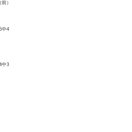
人在前）
6中4
4中3