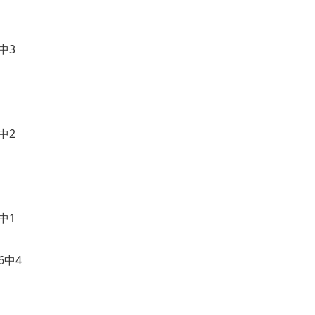
中3
中2
中1
6中4