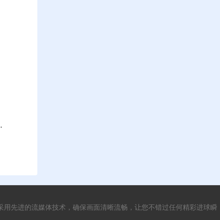
建功 亚特兰大客场3-0莱切
采用先进的流媒体技术，确保画面清晰流畅，让您不错过任何精彩进球瞬